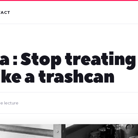
TACT
a : Stop treating
ike a trashcan
de lecture