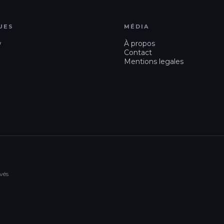
UES
MÉDIA
w
À propos
Contact
Mentions legales
vés