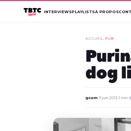
INTERVIEWS
PLAYLISTS
À PROPOS
CON
ACCUEIL
›
PUB
Purin
dog l
gcom
•
11 juin 2013
•
1 min 