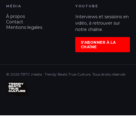
MÉDIA
YOUTUBE
À propos
Interviews et sessions en
Contact
vidéo, à retrouver sur
Mentions legales
notre chaîne.
S'ABONNER À LA
CHAÎNE
© 2026 TBTC media · Trendy Beats True Culture, Tous droits réservés