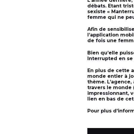
L’année dernière
débats. Etant tri
sexiste « Manterr
femme qui ne peut
Afin de sensibili
l’application mob
de fois une femm
Bien qu’elle puis
Interrupted en se 
En plus de cette a
monde entier à jo
thème. L’agence, à
travers le monde (
impressionnant, v
lien en bas de cet
Pour plus d’infor