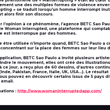
, le phénomène de « Manterrupting » était au cœur
stement une des multiples formes de violence enver
upting » se traduit lorsqu’un homme interrompt inu
 alors finir son discours.
ser l’opinion à ce phénomène, l’agence BETC Sao Pau
ile Woman Interrupted, une plateforme qui comptab
e est interrompue par des hommes.
se être utilisée n’importe quand, BETC Sao Paulo a
concentrant sur la place des femmes sur leur lieu de
pplication, BETC Sao Paulo a invité plusieurs artist
indre le mouvement, elles ont créé des illustration
 ce jour, a reçu plus de 60 dessins, d’autres continu
Inde, Pakistan, France, Italie, UK, USA…). Le résultat
ous pouvez en découvrir certains issus de 5 pays di
 email.
mations :
http://www.womaninterruptedapp.com/