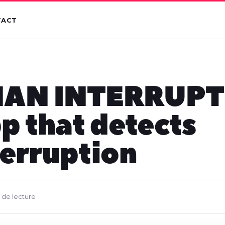
TACT
N INTERRUPTE
p that detects
erruption
 de lecture