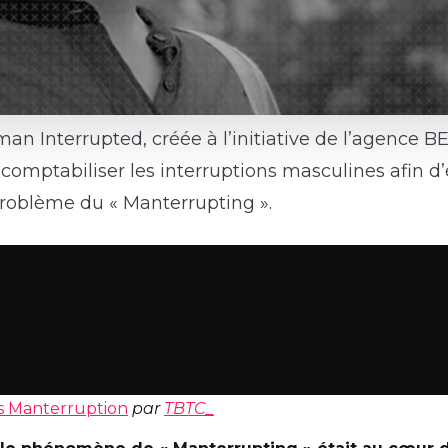
an Interrupted, créée à l’initiative de l’agence B
comptabiliser les interruptions masculines afin d’é
roblème du « Manterrupting ».
s Manterruption
par
TBTC_