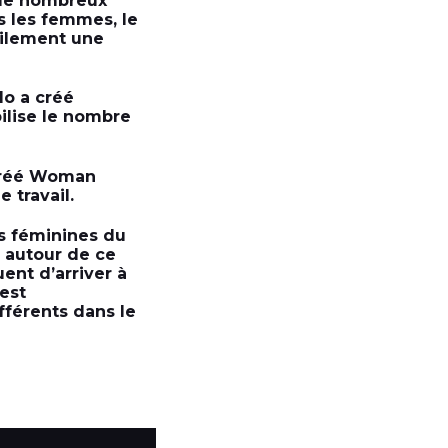
 de nombreux
s les femmes, le
tilement une
lo a créé
ilise le nombre
 créé Woman
 travail.
es féminines du
s autour de ce
ent d’arriver à
 est
fférents dans le