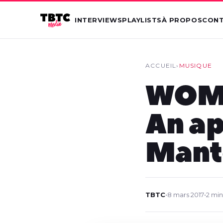
INTERVIEWS
PLAYLISTS
À PROPOS
CON
ACCUEIL
›
MUSIQUE
WOMA
An ap
Mant
TBTC
•
8 mars 2017
•
2 min