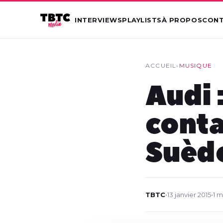
INTERVIEWS
PLAYLISTS
À PROPOS
CON
ACCUEIL
›
MUSIQUE
Audi 
conta
Suèd
TBTC
•
13 janvier 2015
•
1 m