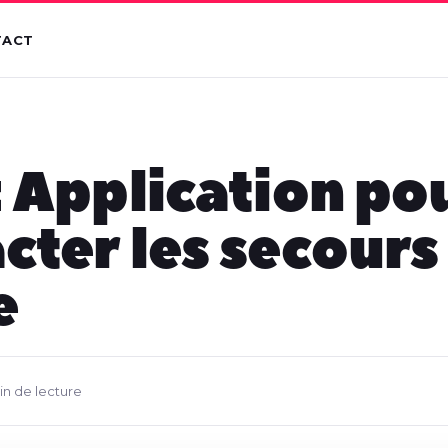
TACT
: Application po
cter les secours
e
in de lecture