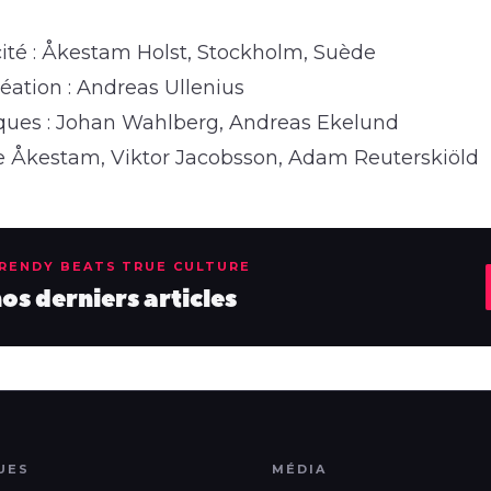
ité : Åkestam Holst, Stockholm, Suède
réation : Andreas Ullenius
tiques : Johan Wahlberg, Andreas Ekelund
le Åkestam, Viktor Jacobsson, Adam Reuterskiöld
TRENDY BEATS TRUE CULTURE
s derniers articles
UES
MÉDIA