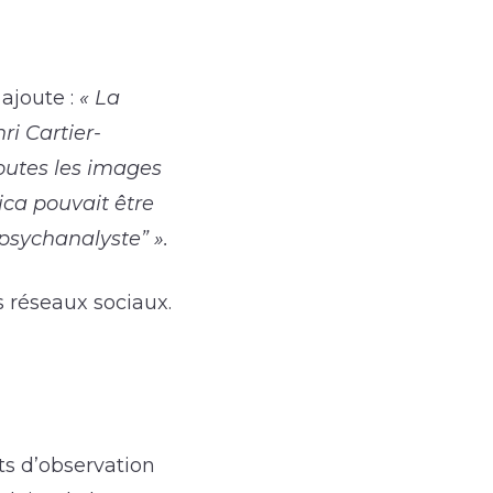
ajoute :
« La
ri Cartier-
toutes les images
ica pouvait être
psychanalyste” ».
s réseaux sociaux.
ts d’observation