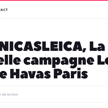
TACT
NICASLEICA, La
lle campagne L
e Havas Paris
n de lecture