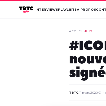
INTERVIEWS
PLAYLISTS
À PROPOS
CON
ACCUEIL
›
PUB
#ICO
nouve
signé
TBTC
•
11 mars 2020
•
3 mi