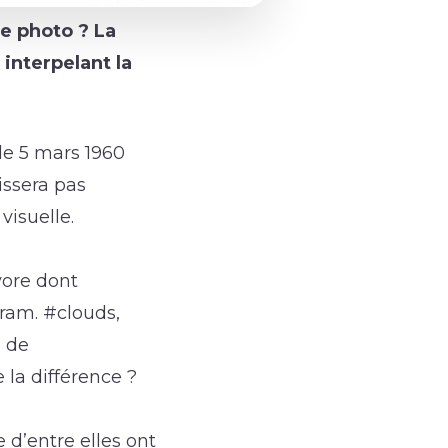
e photo ? La
interpelant la
le 5 mars 1960
issera pas
visuelle.
vore dont
gram. #clouds,
e de
la différence ?
d’entre elles ont