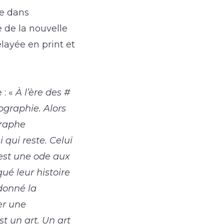
ie dans
 de la nouvelle
layée en print et
 : «
À l’ère des #
ographie. Alors
graphe
 qui reste. Celui
est une ode aux
ué leur histoire
donné la
er une
t un art. Un art