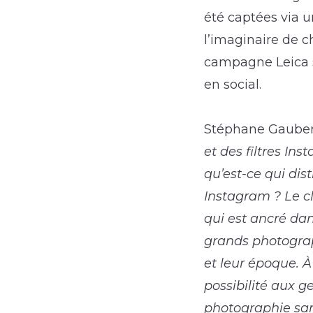
été captées via u
l’imaginaire de c
campagne Leica s
en social.
Stéphane Gaubert
et des filtres In
qu’est-ce qui di
Instagram ? Le cl
qui est ancré da
grands photograp
et leur époque. 
possibilité aux g
photographie san